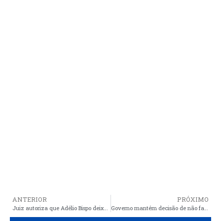
ANTERIOR
PRÓXIMO
Juiz autoriza que Adélio Bispo deixe a prisão
Governo mantém decisão de não fazer concursos públicos e aposta em servidores temporários