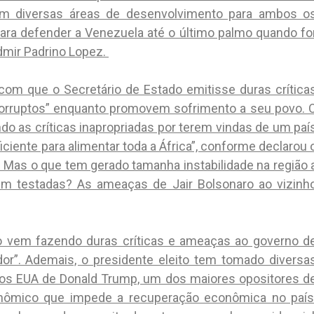
 diversas áreas de desenvolvimento para ambos o
ra defender a Venezuela até o último palmo quando fo
admir Padrino Lopez.
om que o Secretário de Estado emitisse duras crítica
corruptos” enquanto promovem sofrimento a seu povo. 
do as críticas inapropriadas por terem vindas de um paí
iciente para alimentar toda a África”, conforme declarou 
. Mas o que tem gerado tamanha instabilidade na região 
em testadas? As ameaças de Jair Bolsonaro ao vizinh
ro vem fazendo duras críticas e ameaças ao governo d
or”. Ademais, o presidente eleito tem tomado diversa
aos EUA de Donald Trump, um dos maiores opositores d
nômico que impede a recuperação econômica no país