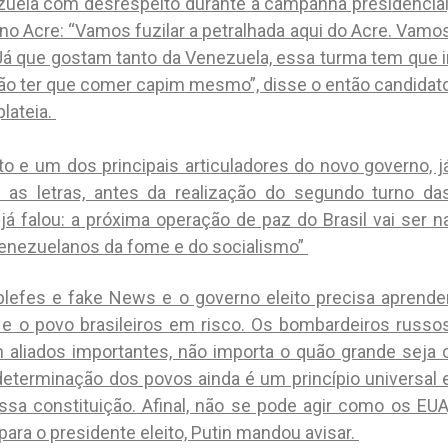
ezuela com desrespeito durante a campanha presidencial
o no Acre: “Vamos fuzilar a petralhada aqui do Acre. Vamo
 Já que gostam tanto da Venezuela, essa turma tem que i
Vão ter que comer capim mesmo”, disse o então candidat
lateia.
ito e um dos principais articuladores do novo governo, j
s letras, antes da realização do segundo turno da
já falou: a próxima operação de paz do Brasil vai ser n
venezuelanos da fome e do socialismo”
 blefes e fake News e o governo eleito precisa aprende
 e o povo brasileiros em risco. Os bombardeiros russo
 aliados importantes, não importa o quão grande seja 
determinação dos povos ainda é um princípio universal 
sa constituição. Afinal, não se pode agir como os EUA
ara o presidente eleito, Putin mandou avisar.