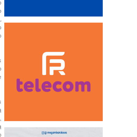
o
o
,
o
o
s
o
e
s
a
.
a
o