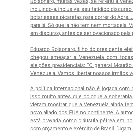
Bolsonaro, muitas vezes, se referiu à Ven
incluindo-a, inclusive, seu fatídico discurs
botar esses picaretas para correr do Acre.
para lá. Só que lá não tem nem mortadela. 
em discurso, antes de ser ovacionado pela p
Eduardo Bolsonaro, filho do presidente ele
chegou ameaçar a Venezuela com todas a
eleições presidenciais: “O general Mourão 
Venezuela. Vamos libertar nossos irmãos 
A política internacional não é jogada com
isso muito antes que coloque a soberania
vieram mostrar que a Venezuela ainda tem
novo aliado dos EUA no continente. A auto
está cravada como cláusula pétrea em nos
com orçamento e exército de Brasil. Digam p