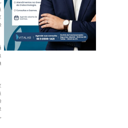
,
s
r
o
á
s
a
r
s
o
e
,