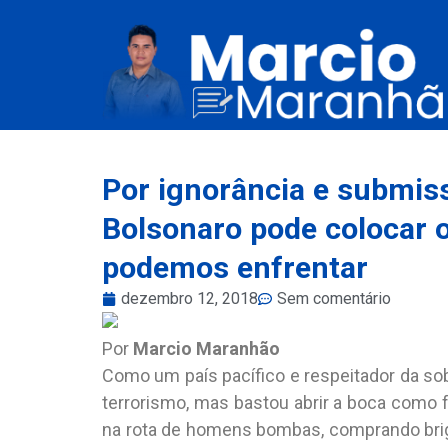
Por ignorância e submis
Bolsonaro pode colocar 
podemos enfrentar
dezembro 12, 2018
Sem comentário
Por
Marcio Maranhão
Como um país pacífico e respeitador da s
terrorismo, mas bastou abrir a boca como f
na rota de homens bombas, comprando briga 