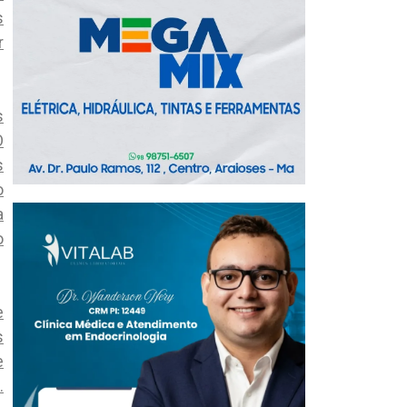
s
r
s
O
s
o
a
o
e
s
e
.