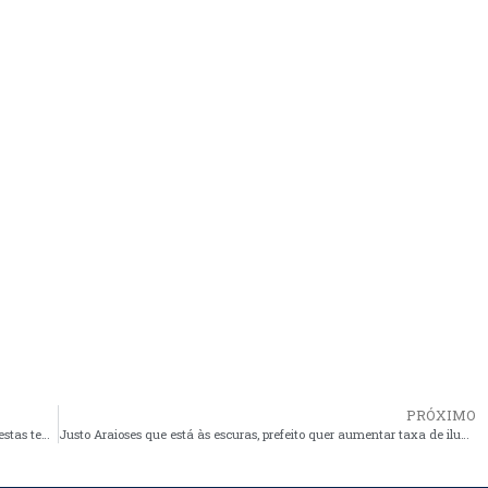
PRÓXIMO
1ª semana da portaria que disciplina entrada de menores em festas tem pouca efetividade, mas já é um grande passo para o município
Justo Araioses que está às escuras, prefeito quer aumentar taxa de iluminação pública