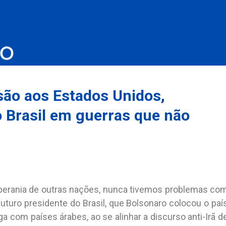
são aos Estados Unidos,
o Brasil em guerras que não
oberania de outras nações, nunca tivemos problemas co
uturo presidente do Brasil, que Bolsonaro colocou o paí
com países árabes, ao se alinhar a discurso anti-Irã d