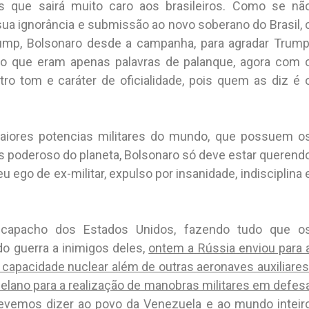
s que sairá muito caro aos brasileiros. Como se nã
a ignorância e submissão ao novo soberano do Brasil, 
ump, Bolsonaro desde a campanha, para agradar Trump
s o que eram apenas palavras de palanque, agora com 
tro tom e caráter de oficialidade, pois quem as diz é 
aiores potencias militares do mundo, que possuem o
s poderoso do planeta, Bolsonaro só deve estar querend
 ego de ex-militar, expulso por insanidade, indisciplina 
apacho dos Estados Unidos, fazendo tudo que o
o guerra a inimigos deles,
ontem a Rússia enviou para 
apacidade nuclear além de outras aeronaves auxiliares
elano para a realização de manobras militares em defes
Devemos dizer ao povo da Venezuela e ao mundo inteir