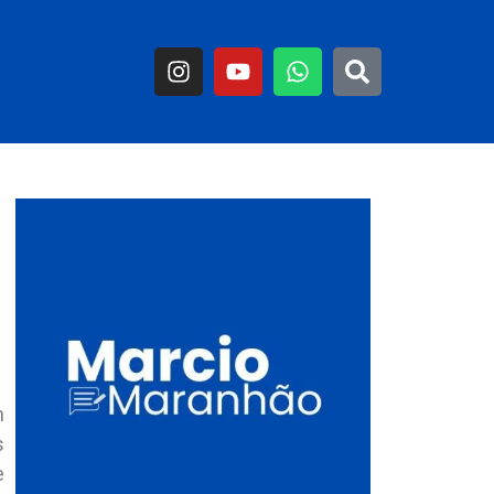
m
s
e