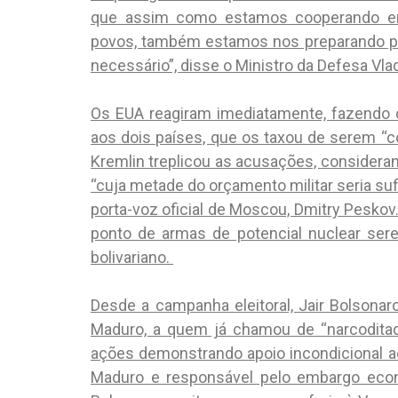
que assim como estamos cooperando em
povos, também estamos nos preparando pa
necessário”, disse o Ministro da Defesa Vl
Os EUA reagiram imediatamente, fazendo c
aos dois países, que os taxou de serem “
Kremlin treplicou as acusações, consideran
“cuja metade do orçamento militar seria suf
porta-voz oficial de Moscou, Dmitry Peskov
ponto de armas de potencial nuclear ser
bolivariano.
Desde a campanha eleitoral, Jair Bolsona
Maduro, a quem já chamou de “narcoditad
ações demonstrando apoio incondicional 
Maduro e responsável pelo embargo eco