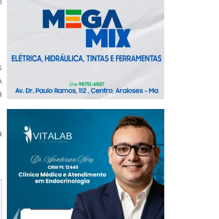
o
s
A
a
à