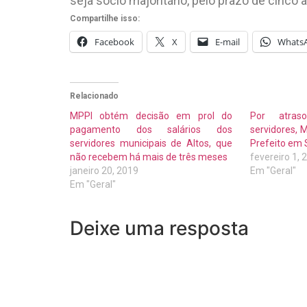
seja sócio majoritário, pelo prazo de cinco 
Compartilhe isso:
Facebook
X
E-mail
Whats
Relacionado
MPPI obtém decisão em prol do
Por atras
pagamento dos salários dos
servidores,
servidores municipais de Altos, que
Prefeito em 
não recebem há mais de três meses
fevereiro 1, 
janeiro 20, 2019
Em "Geral"
Em "Geral"
Deixe uma resposta