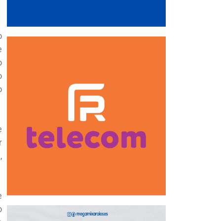
o
e
o
o
o
e
r
,
e
o