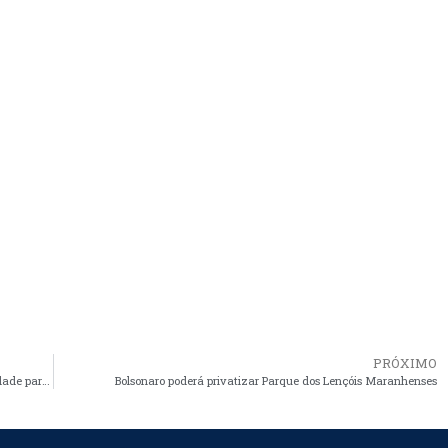
PRÓXIMO
Flávio Dino rebate governadores que defendem fim da estabilidade para servidores
Bolsonaro poderá privatizar Parque dos Lençóis Maranhenses