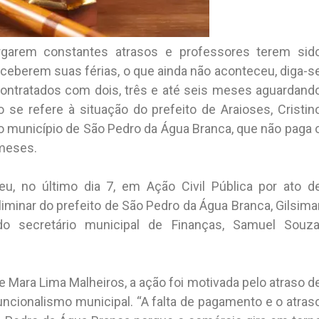
garem constantes atrasos e professores terem sid
eceberem suas férias, o que ainda não aconteceu, diga-s
ontratados com dois, três e até seis meses aguardand
se refere à situação do prefeito de Araioses, Cristin
 do município de São Pedro da Água Branca, que não paga 
 meses.
eu, no último dia 7, em Ação Civil Pública por ato d
liminar do prefeito de São Pedro da Água Branca, Gilsima
 do secretário municipal de Finanças, Samuel Souza
 Mara Lima Malheiros, a ação foi motivada pelo atraso d
ncionalismo municipal. “A falta de pagamento e o atras