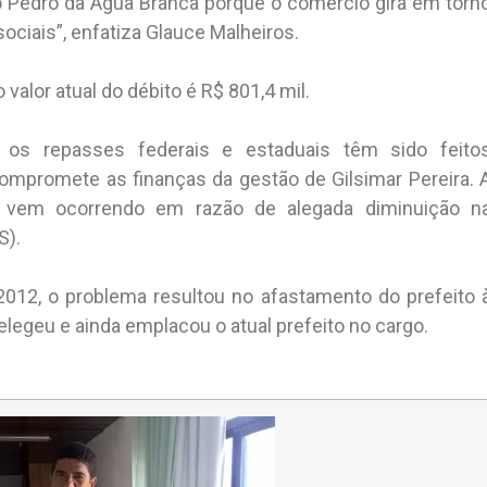
o Pedro da Água Branca porque o comércio gira em torn
ociais”, enfatiza Glauce Malheiros.
alor atual do débito é R$ 801,4 mil.
e os repasses federais e estaduais têm sido feito
ompromete as finanças da gestão de Gilsimar Pereira. 
aso vem ocorrendo em razão de alegada diminuição n
S).
2012, o problema resultou no afastamento do prefeito 
elegeu e ainda emplacou o atual prefeito no cargo.