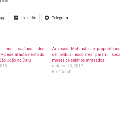
anos.
App
LinkedIn
Telegram
o nos salários dos
Araioses: Motoristas e proprietários
 MP pede afastamento do
de ônibus escolares param, após
São João do Caru
meses de salários atrasados
2018
outubro 20, 2017
Em "Geral"