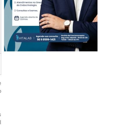
e
o
s
l