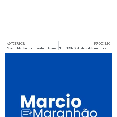
ANTERIOR
PRÓXIMO
Márcio Machado em visita a Araioses garante retorno imediato da água da CAEMA e melhoria no sistema de abastecimento
NEPOTISMO: Justiça determina exoneração de 13 servidores de município do MA por nepotismo