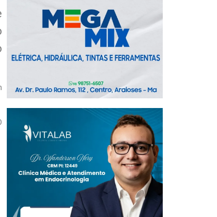
e
o
o
m
O