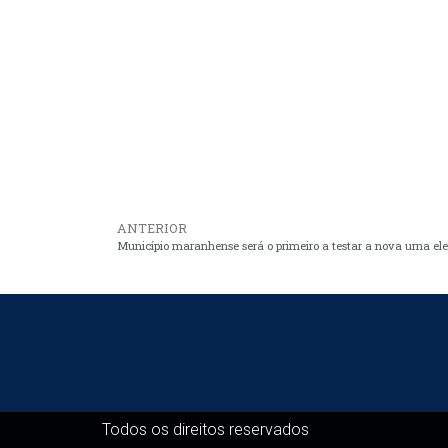
ANTERIOR
Município maranhense será o primeiro a testar a nova urna ele
Todos os direitos reservados