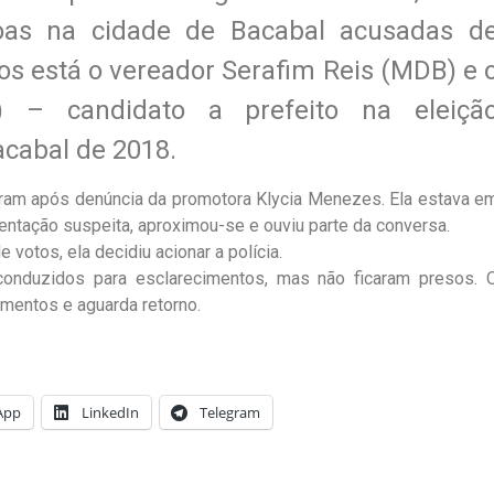
ssoas na cidade de Bacabal acusadas d
os está o vereador Serafim Reis (MDB) e 
L) – candidato a prefeito na eleiçã
acabal de 2018.
eram após denúncia da promotora Klycia Menezes. Ela estava e
ntação suspeita, aproximou-se e ouviu parte da conversa.
votos, ela decidiu acionar a polícia.
conduzidos para esclarecimentos, mas não ficaram presos. 
imentos e aguarda retorno.
App
LinkedIn
Telegram