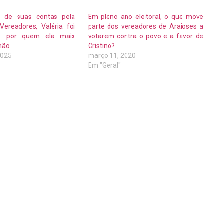
 de suas contas pela
Em pleno ano eleitoral, o que move
ereadores, Valéria foi
parte dos vereadores de Araioses a
da por quem ela mais
votarem contra o povo e a favor de
mão
Cristino?
2025
março 11, 2020
Em "Geral"