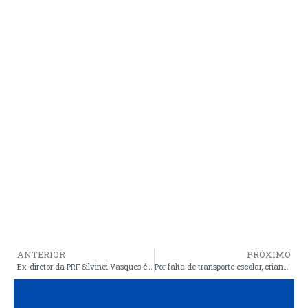
ANTERIOR
PRÓXIMO
Ex-diretor da PRF Silvinei Vasques é preso
Por falta de transporte escolar, crianças do povoado Taperas, estão há mais de duas semanas sem aulas