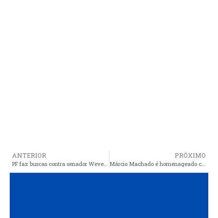
ANTERIOR
PRÓXIMO
PF faz buscas contra senador Weverton Rocha e prende número 2 da Previdência
Márcio Machado é homenageado com Medalha do Mérito da Câmara Municipal de São Luís