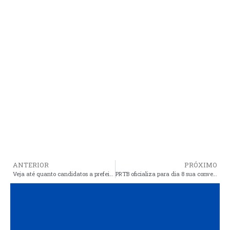
ANTERIOR
PRÓXIMO
Veja até quanto candidatos a prefeito e vereador poderão gastar em Araioses e outras cidade
PRTB oficializa para dia 8 sua convenção