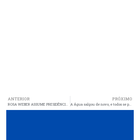
ANTERIOR
PRÓXIMO
ROSA WEBER ASSUME PRESIDÊNCIA DO TSE
A Água salgou de novo, e todos se perguntam para onde foi R$ 347.710,64 da desobstrução do Rio Santa Rosa?