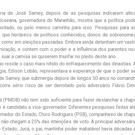
ria de José Sarney, depois de as pesquisas indicarem alto
 Roseana, governadora do Maranhão, mostra que a política pod
sitado, ou pelo menos caminha para isso. Pesquisas para a
am que herdeiros de políticos conhecidos, donos de sobrenome
el como em eleições passadas. Embora ainda detenham um vast
nicação, e contem com o poder e a influência dos parentes no
 suar a camisa se quiserem triunfar no pleito deste ano.
 reside o caso mais nítido do enfraquecimento das dinastias. 
rgia, Edison Lobão, representava a esperança de que o poder s
 de Sarney, que submergiu depois de longos 50 anos no comand
orre sério risco de ser derrotado pelo adversário Flávio Din
á (PMDB) não tem sido suficiente para fazer deslanchar a chap
e é candidato a vice-governador. Diferentes pesquisas feitas at
ernador do Estado, Chico Rodrigues (PSB), companheiro de chap
 não chegam a 25% das intenções de voto. A principal adversári
 Estado, Jucá, o pai, mantinha poder inabalável havia décadas 