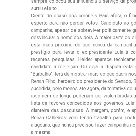
sempre colocou sua influência a serviço da proj
surtiu efeito.
Ciente do ocaso dos coronéis País afora, o fil
esperto para não perder votos. Candidato ao g
campanha, apesar de sobreviver politicamente gr
desvincular o nome dos dois. A maior parte do ele
está mais próximo do que nunca da campanha do
prestígio para levar o ex-presidente Lula à c
recentes pesquisas, Helder aparece tecnicam
candidato à reeleição. Ou seja, a disputa está
“Barbalho”, terá de mostrar mais do que padrinho
Renan Filho, herdeiro do presidente do Senado, 
sucedida, pelo menos até agora, da tentativa de u
isso nem de longe poderiam ser vislumbradas a
lista de favores concedidos aos governos Lula
dianteira das pesquisas. A margem, porém, é ap
Renan Calheiros vem tendo trabalho para costu
alagoano, que nunca precisou fazer campanha no 
a mesma.