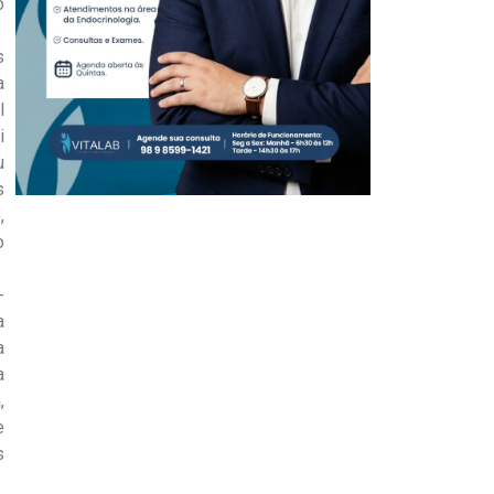
o
s
a
l
i
u
s
,
o
-
a
a
a
,
e
s