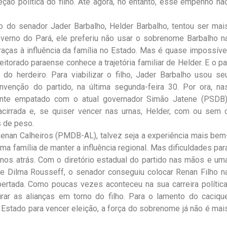
eção política do filho. Até agora, no entanto, esse empenho nã
ho do senador Jader Barbalho, Helder Barbalho, tentou ser mai
overno do Pará, ele preferiu não usar o sobrenome Barbalho n
aças à influência da família no Estado. Mas é quase impossíve
itorado paraense conhece a trajetória familiar de Helder. E o pa
 herdeiro. Para viabilizar o filho, Jader Barbalho usou se
onvenção do partido, na última segunda-feira 30. Por ora, na
ente empatado com o atual governador Simão Jatene (PSDB)
 acirrada e, se quiser vencer nas urnas, Helder, com ou sem 
s de peso.
Renan Calheiros (PMDB-AL), talvez seja a experiência mais bem
ma família de manter a influência regional. Mas dificuldades par
nos atrás. Com o diretório estadual do partido nas mãos e um
 e Dilma Rousseff, o senador conseguiu colocar Renan Filho n
ertada. Como poucas vezes aconteceu na sua carreira política
rar as alianças em torno do filho. Para o lamento do caciqu
Estado para vencer eleição, a força do sobrenome já não é mai