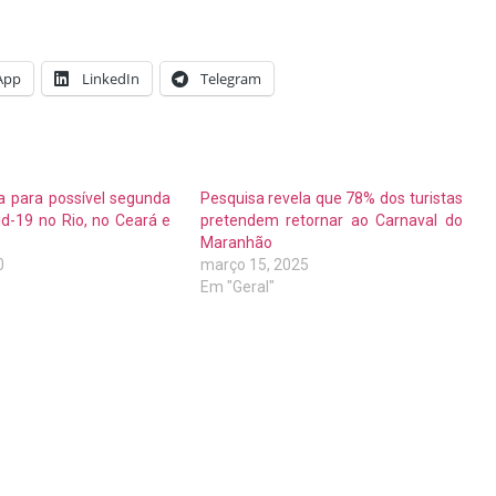
App
LinkedIn
Telegram
ta para possível segunda
Pesquisa revela que 78% dos turistas
d-19 no Rio, no Ceará e
pretendem retornar ao Carnaval do
o
Maranhão
0
março 15, 2025
Em "Geral"