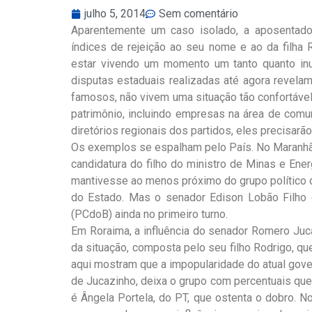
julho 5, 2014
Sem comentário
Aparentemente um caso isolado, a aposentado
índices de rejeição ao seu nome e ao da filha
estar vivendo um momento um tanto quanto inu
disputas estaduais realizadas até agora revel
famosos, não vivem uma situação tão confortáv
patrimônio, incluindo empresas na área de comu
diretórios regionais dos partidos, eles precisarão
Os exemplos se espalham pelo País. No Maranhão
candidatura do filho do ministro de Minas e Ene
mantivesse ao menos próximo do grupo político
do Estado. Mas o senador Edison Lobão Filho c
(PCdoB) ainda no primeiro turno.
Em Roraima, a influência do senador Romero Juc
da situação, composta pelo seu filho Rodrigo, qu
aqui mostram que a impopularidade do atual gov
de Jucazinho, deixa o grupo com percentuais que
é Ângela Portela, do PT, que ostenta o dobro. No