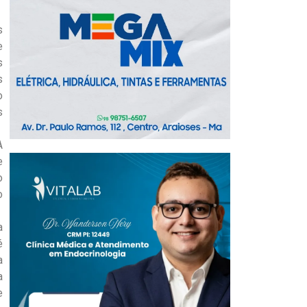
s
e
s
s
o
s
A
e
o
o
a
é
a
a
e