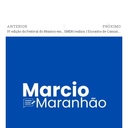
ANTERIOR
PRÓXIMO
IV edição do Festival do Marisco em Ilha Grande PI
SMDH realiza: I Encontro de Comunicadores do Baixo Parnaíba Maranhense, dentro da Caravana de Direitos Humanos em Tutóia