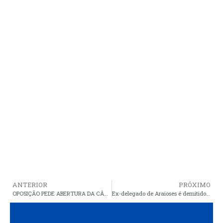
ANTERIOR
PRÓXIMO
OPOSIÇÃO PEDE ABERTURA DA CÂMARA PARA VOTAR REFORMA DA PREVIDÊNCIA
Ex-delegado de Araioses é demitido pelo governador Flávio Dino