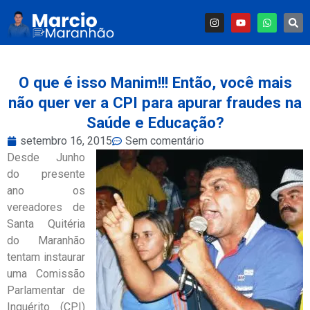
O que é isso Manim!!! Então, você mais
não quer ver a CPI para apurar fraudes na
Saúde e Educação?
setembro 16, 2015
Sem comentário
Desde Junho
do presente
ano os
vereadores de
Santa Quitéria
do Maranhão
tentam instaurar
uma Comissão
Parlamentar de
Inquérito (CPI)