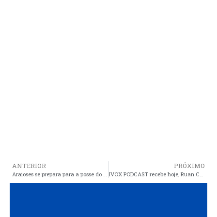
ANTERIOR
PRÓXIMO
Araioses se prepara para a posse do novo Prefeito, Bernardo Almeida – BBA
IVOX PODCAST recebe hoje, Ruan Carlos, artista e atleta mirim de Araioses