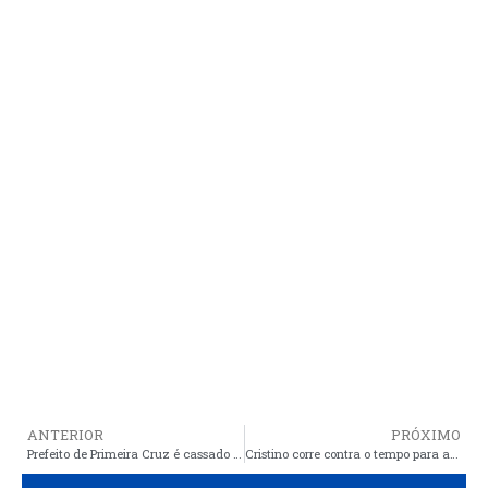
ANTERIOR
PRÓXIMO
Prefeito de Primeira Cruz é cassado pela Câmara de Vereadores
Cristino corre contra o tempo para arrumar as contas da prefeitura antes da auditoria do TCE