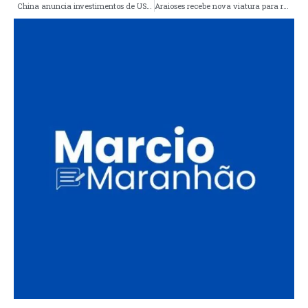
China anuncia investimentos de US$ 1 bilhão na produção de SAF no Brasil
Araioses recebe nova viatura para reforçar a Segurança Pública