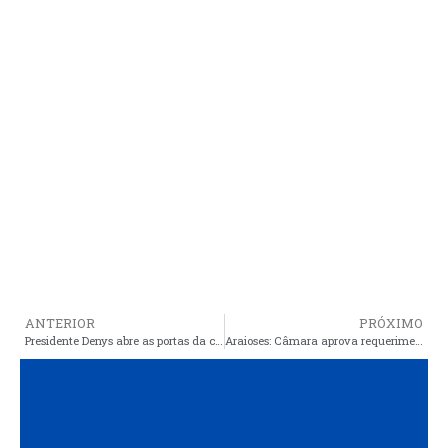
ANTERIOR
PRÓXIMO
Presidente Denys abre as portas da câmara para a comunidade. Primeira ação será uma exposição da COART
Araioses: Câmara aprova requerimento de CPI para investigar folha de pagamento no governo de Luciana Trinta