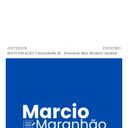
ANTERIOR
PRÓXIMO
SEGOV EM AÇÃO: Comunidades de Água Fria e Capoeiras já desfrutam do mais novo espaço de lazer construído pelo estado para todos os araiosenses
Francimar Melo oficializa candidatura à reeleição para presidência do PT-MA