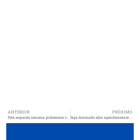
ANTERIOR
PRÓXIMO
Pela segunda semana, professores voltam a ocupar o saguão da prefeitura para cobrar o reajuste de 14,95%
Siga Antenado abre agendamentos de instalação do kit gratuito com a nova parabólica digital para 12,8 mil famílias de quatro cidades do Maranhão