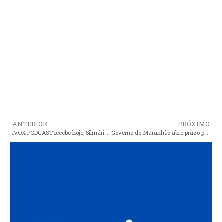
ANTERIOR
PRÓXIMO
IVOX PODCAST recebe hoje, Silmária Silva, empreendedora de sucesso de Araioses, no ramo da estética e beleza
Governo do Maranhão abre prazo para apresentação de projetos da Lei Estadual de Incentivo ao Esporte