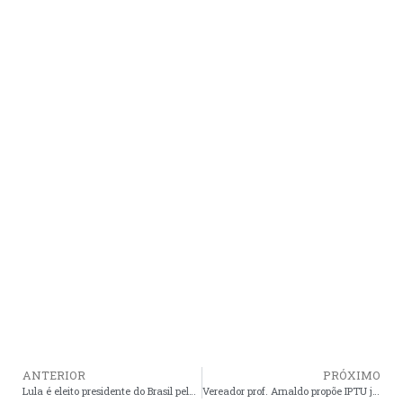
ANTERIOR
PRÓXIMO
Lula é eleito presidente do Brasil pela terceira vez com mais de 60 milhões de votos
Vereador prof. Arnaldo propõe IPTU justo aos araiosenses