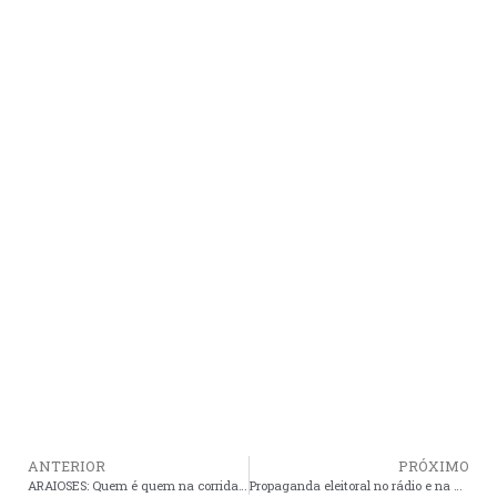
ANTERIOR
PRÓXIMO
ARAIOSES: Quem é quem na corrida eleitoral no município
Propaganda eleitoral no rádio e na TV começa nesta sexta, dia 26