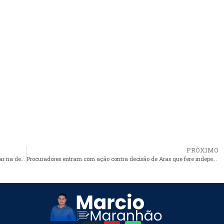
PRÓXIMO
Bolsonaro vira “lobista da cloroquina” e some depois de fracassar na demissão de Mandetta
Procuradores entram com ação contra decisão de Aras que fere independência funcional do MPF sobre pandemia