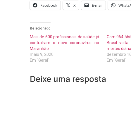
Facebook
X
E-mail
Whats
Relacionado
Mais de 600 profissionais de saúde já
Com 964 óbit
contraíram o novo coronavírus no
Brasil volt
Maranhão
mortes diári
maio 9, 2020
dezembro 16
Em "Geral"
Em "Geral"
Deixe uma resposta