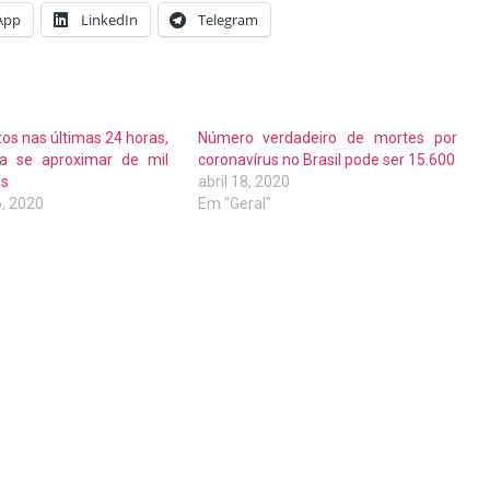
App
LinkedIn
Telegram
os nas últimas 24 horas,
Número verdadeiro de mortes por
a a se aproximar de mil
coronavírus no Brasil pode ser 15.600
as
abril 18, 2020
, 2020
Em "Geral"