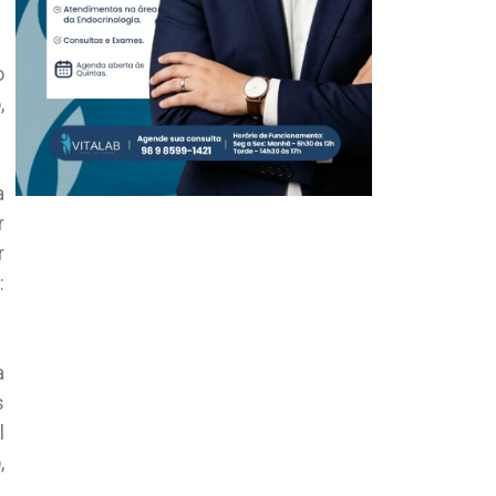
o
,
a
r
r
:
a
s
l
,