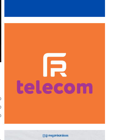
o
o
o