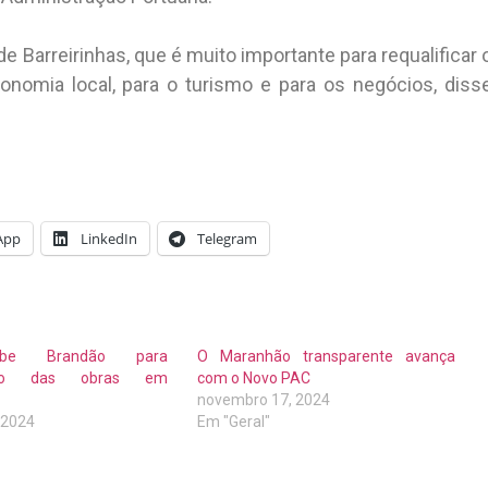
e Barreirinhas, que é muito importante para requalificar 
onomia local, para o turismo e para os negócios, diss
App
LinkedIn
Telegram
ebe Brandão para
O Maranhão transparente avança
ação das obras em
com o Novo PAC
novembro 17, 2024
 2024
Em "Geral"