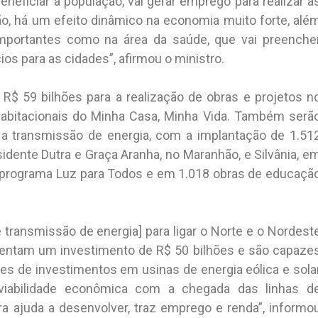
neficiar a população, vai gerar emprego para realizar a
o, há um efeito dinâmico na economia muito forte, alé
mportantes como na área da saúde, que vai preenche
ios para as cidades”, afirmou o ministro.
R$ 59 bilhões para a realização de obras e projetos n
abitacionais do Minha Casa, Minha Vida. Também serã
 a transmissão de energia, com a implantação de 1.51
idente Dutra e Graça Aranha, no Maranhão, e Silvânia, e
o programa Luz para Todos e em 1.018 obras de educaçã
transmissão de energia] para ligar o Norte e o Nordest
sentam um investimento de R$ 50 bilhões e são capaze
hões de investimentos em usinas de energia eólica e sola
 viabilidade econômica com a chegada das linhas d
ra ajuda a desenvolver, traz emprego e renda”, informo