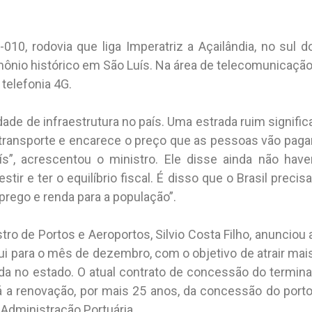
10, rodovia que liga Imperatriz a Açailândia, no sul d
mônio histórico em São Luís. Na área de telecomunicação
 telefonia 4G.
ade de infraestrutura no país. Uma estrada ruim signific
 transporte e encarece o preço que as pessoas vão paga
s”, acrescentou o ministro. Ele disse ainda não have
stir e ter o equilíbrio fiscal. É disso que o Brasil precisa
rego e renda para a população”.
ro de Portos e Aeroportos, Silvio Costa Filho, anunciou 
i para o mês de dezembro, com o objetivo de atrair mai
a no estado. O atual contrato de concessão do termina
 a renovação, por mais 25 anos, da concessão do porto
Administração Portuária.