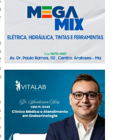
s
m
r
o
o
2
m
o
e
s
r
e
u