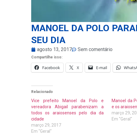
MANOEL DA POLO PARAB
SEU DIA
agosto 13, 2017
Sem comentário
Compartilhe isso:
Facebook
X
E-mail
Whats
Relacionado
Vice prefeito Manoel da Polo e
Manoel da P
vereadora Abigail parabenizam a
e os araiosen
todos os araiosenses pelo dia da
março 29, 2
cidade
Em "Geral"
março 29, 2017
Em "Geral"