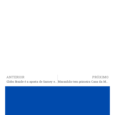
ANTERIOR
PRÓXIMO
Globo: Braide é a aposta de Sarney e Bolsonaro para derrotarem Flávio Dino
Maranhão tem primeira Casa da Mulher do país fora da capital