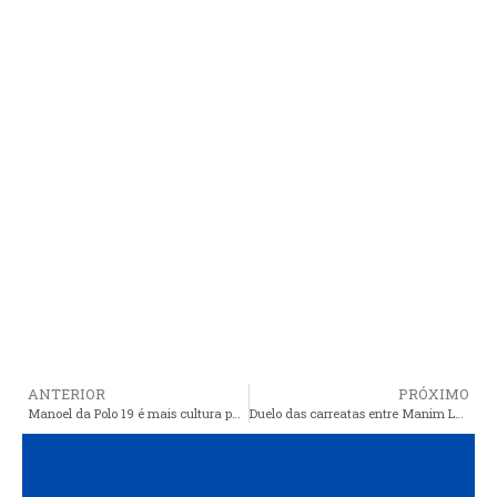
ANTERIOR
PRÓXIMO
Manoel da Polo 19 é mais cultura para nossos jovens
Duelo das carreatas entre Manim Leal e Neto Carvalho, esquenta a briga de Santa Quitéria e Magalhães de Almeida pela prefeitura de Araioses