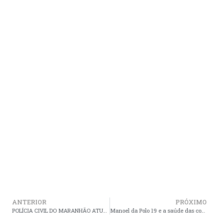
ANTERIOR
PRÓXIMO
POLÍCIA CIVIL DO MARANHÃO ATUARÁ COM MAIS DE 600 POLICIAIS NAS ELEIÇÕES 2020
Manoel da Polo 19 e a saúde das comunidades mais distantes da sede