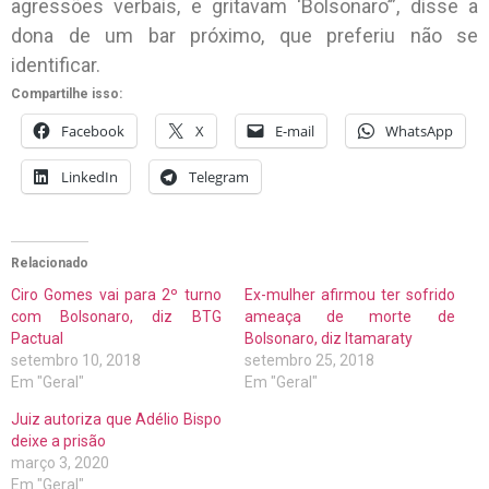
agressões verbais, e gritavam ‘Bolsonaro’”, disse a
dona de um bar próximo, que preferiu não se
identificar.
Compartilhe isso:
Facebook
X
E-mail
WhatsApp
LinkedIn
Telegram
Relacionado
Ciro Gomes vai para 2º turno
Ex-mulher afirmou ter sofrido
com Bolsonaro, diz BTG
ameaça de morte de
Pactual
Bolsonaro, diz Itamaraty
setembro 10, 2018
setembro 25, 2018
Em "Geral"
Em "Geral"
Juiz autoriza que Adélio Bispo
deixe a prisão
março 3, 2020
Em "Geral"