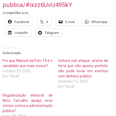
publica/#ixzz6UvU495kY
Compartilhe isso:
Facebook
X
E-mail
WhatsApp
LinkedIn
Telegram
Relacionado
Por que Manoel da Polo 19 é o
Cultura sob ataque: artista da
candidato que mais cresce?
terra que não apoiou prefeito
outubro 23, 2020
não pode tocar em eventos
Em "Geral"
com dinheiro público
fevereiro 12, 2025
Em "Geral"
Regularização eleitoral de
Neto Carvalho apaga seus
crimes contra a administração
pública?
maio 20, 2024