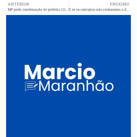
ANTERIOR
PRÓXIMO
MP pede condenação do prefeito Cristino a perca da função pública e direitos políticos por desvio de quase 9 milhões de contribuições ao INSS
E se os corruptos não roubassem o dinheiro dos araiosenses?