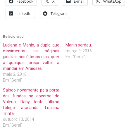
Facebook
X
E-mail
WhatsApp
LinkedIn
Telegram
Relacionado
Luciana e Manin, a dupla que
Manin perdeu…
movimentou as páginas
março 9, 2016
judiciais nos últimos dias, quer
Em "Geral"
a qualquer preço voltar a
mandar em Araioses
maio 2, 2018
Em "Geral"
Saindo novamente pela porta
dos fundos no governo de
Valéria, Daby tenta último
fôlego atacando Luciana
Trinta
outubro 13, 2014
Em "Geral"