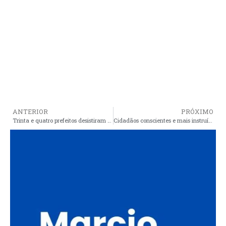
ANTERIOR
PRÓXIMO
Trinta e quatro prefeitos desistiram de concorrer à reeleição no Maranhão
Cidadãos conscientes e mais instruídos já sabem: Araioses precisa ser governada por um araiosense de caráter e compromisso com o povo