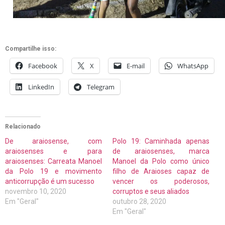
Compartilhe isso:
Facebook
X
E-mail
WhatsApp
LinkedIn
Telegram
Relacionado
De araiosense, com
Polo 19: Caminhada apenas
araiosenses e para
de araiosenses, marca
araiosenses: Carreata Manoel
Manoel da Polo como único
da Polo 19 e movimento
filho de Araioses capaz de
anticorrupção é um sucesso
vencer os poderosos,
novembro 10, 2020
corruptos e seus aliados
Em "Geral"
outubro 28, 2020
Em "Geral"