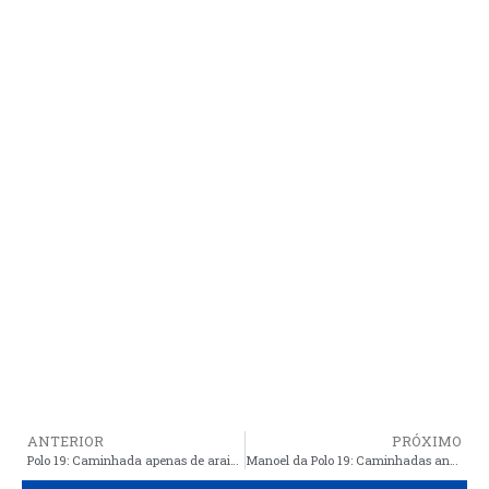
ANTERIOR
PRÓXIMO
Polo 19: Caminhada apenas de araiosenses, marca Manoel da Polo como único filho de Araioses capaz de vencer os poderosos, corruptos e seus aliados
Manoel da Polo 19: Caminhadas anticorrupção respeitam a saúde dos araiosenses, aferem temperatura e obedecem a regras sanitárias