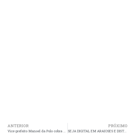
ANTERIOR
PRÓXIMO
Vice-prefeito Manoel da Polo cobra conclusão da manutenção da estrada do remanso e reparos imediatos no trecho João Peres a Alto Bonito
SEJA DIGITAL EM ARAIOSES E DISTRIBUIÇÃO DO KIT DIGITAL GRATUITO