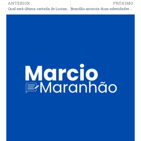
ANTERIOR
PRÓXIMO
Qual será última cartada de Luciana e Luizão para manter a presidência da Câmara de Vereadores de Araioses?
Brandão anuncia duas solenidades para sua recondução ao cargo