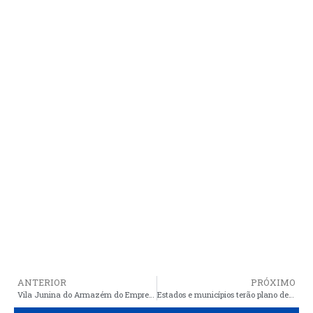
ANTERIOR
PRÓXIMO
Vila Junina do Armazém do Empreendedor do Maranhão no Ipem conquista visitantes no primeiro final de semana
Estados e municípios terão plano de combate à violência contra mulher