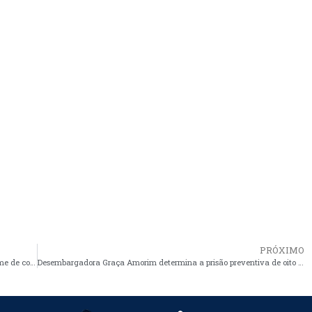
PRÓXIMO
Presidente Nacional do PT diz que partido busca unidade e nome de consenso no Maranhão
Desembargadora Graça Amorim determina a prisão preventiva de oito vereadores de Turilândia