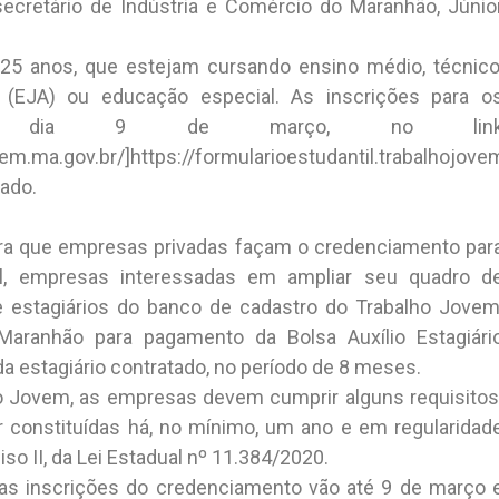
ecretário de Indústria e Comércio do Maranhão, Júnio
a 25 anos, que estejam cursando ensino médio, técnico
 (EJA) ou educação especial. As inscrições para o
o dia 9 de março, no lin
vem.ma.gov.br/]https://formularioestudantil.trabalhojovem
tado.
ara que empresas privadas façam o credenciamento par
tal, empresas interessadas em ampliar seu quadro d
e estagiários do banco de cadastro do Trabalho Jovem
aranhão para pagamento da Bolsa Auxílio Estagiári
a estagiário contratado, no período de 8 meses.
ho Jovem, as empresas devem cumprir alguns requisitos
ar constituídas há, no mínimo, um ano e em regularidad
iso II, da Lei Estadual nº 11.384/2020.
as inscrições do credenciamento vão até 9 de março 