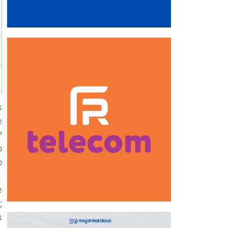
s
e
º
o
o
e
;
s