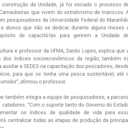
onstrução da Unidade, já foi iniciado o processo d
arnaubeiras que vivem do extrativismo de mariscos. 
com pesquisadores da Universidade Federal do Maranhã
e alunos que irão se dedicar durante alguns meses 
pósito de capacitá-las para gerirem a Unidade d
ltura e professor da UFMA, Danilo Lopes, explica que 
ria dos índices socioeconômicos da região, também ir
a auxiliar a SEDES na capacitação dos pescadores, desd
pécie, para que se tenha uma pesca sustentável, até 
umidor”, afirmou o professor.
ue também integra a equipe de pesquisadores, a parceri
os catadores. “Com o suporte tanto do Governo do Estad
entar os índices de qualidade de vida para ess
rá centralizar todas as etapas de produção da principa
ro.