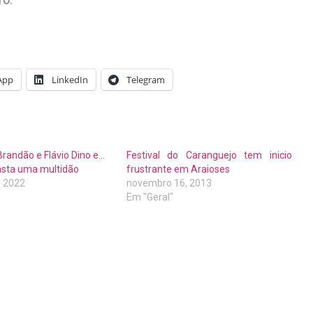
App
LinkedIn
Telegram
Brandão e Flávio Dino em
Festival do Caranguejo tem inicio
asta uma multidão
frustrante em Araioses
, 2022
novembro 16, 2013
Em "Geral"