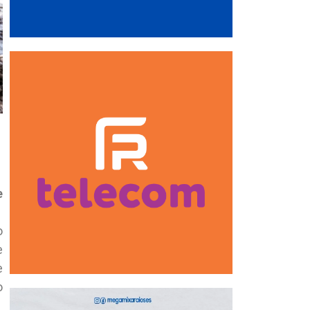
e
o
e
e
o