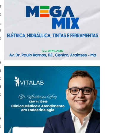
e
o
,
e
o
e
m
s
a
s
é
o