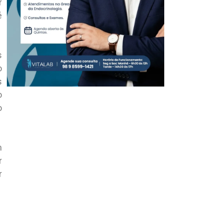
r
é
s
o
s
o
o
m
r
r