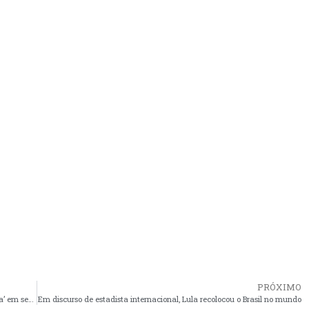
PRÓXIMO
Exército quer auditar urnas, mas não detecta fraude ‘esdrúxula’ em seu sistema de controle de munição
Em discurso de estadista internacional, Lula recolocou o Brasil no mundo