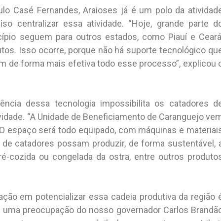
lo Casé Fernandes, Araioses já é um polo da atividad
iso centralizar essa atividade. “Hoje, grande parte d
cípio seguem para outros estados, como Piauí e Ceará
tos. Isso ocorre, porque não há suporte tecnológico qu
em de forma mais efetiva todo esse processo”, explicou 
ncia dessa tecnologia impossibilita os catadores d
ividade. “A Unidade de Beneficiamento de Caranguejo ve
 O espaço será todo equipado, com máquinas e materiai
 de catadores possam produzir, de forma sustentável, 
ré-cozida ou congelada da ostra, entre outros produto
pação em potencializar essa cadeia produtiva da região 
já é uma preocupação do nosso governador Carlos Brandã