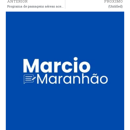
ANTERIOR
PRÓXIMO
Programa de passagens aéreas acessíveis deve ser lançado em junho
(Untitled)