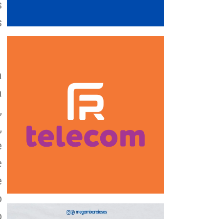
s
s
a
a
,
,
e
e
e
o
o