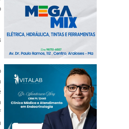
o
s
o
a
é
a
f
a