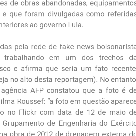
ões de obras abandonadas, equipamento
 e que foram divulgadas como referida
nteriores ao governo Lula.
as pela rede de fake news bolsonarist
trabalhando em um dos trechos d
isco e afirma que seria um fato recente
ja no alto desta reportagem). No entanto
agência AFP constatou que a foto é d
Dilma Roussef: “a foto em questão aparec
iro no Flickr com data de 12 de maio d
º Grupamento de Engenharia do Exércit
uma obra de 2012 de drenagem externa d