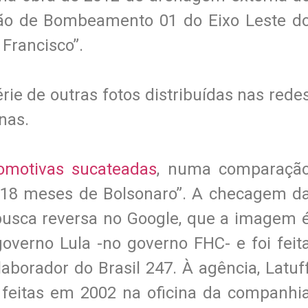
ão de Bombeamento 01 do Eixo Leste d
 Francisco”.
e de outras fotos distribuídas nas rede
anas.
omotivas sucateadas
, numa comparaçã
 “18 meses de Bolsonaro”. A checagem d
busca reversa no Google, que a imagem 
governo Lula -no governo FHC- e foi feit
laborador do Brasil 247. À agência, Latuf
 feitas em 2002 na oficina da companhi