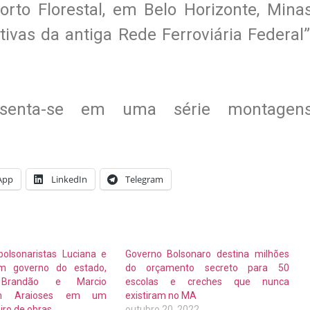
orto Florestal, em Belo Horizonte, Mina
ivas da antiga Rede Ferroviária Federal”
esenta-se em uma série montagen
App
LinkedIn
Telegram
bolsonaristas Luciana e
Governo Bolsonaro destina milhões
am governo do estado,
do orçamento secreto para 50
 Brandão e Marcio
escolas e creches que nunca
am Araioses em um
existiram no MA
iro de obras
outubro 20, 2022