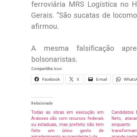
ferroviária MRS Logística no H
Gerais. “São sucatas de locomot
afirmou.
A mesma falsificação apr
bolsonaristas.
Compartilhe isso:
Facebook
X
E-mail
Whats
Relacionado
Todas as obras em execução em
Candidatos 
Araioses são com recursos federais
Neto, atac
ou estaduais, mas prefeito não tem
enquanto
feito um único gesto de
transform
agradecimento ao presidente Lula
grande cante