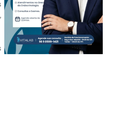
s
,
s