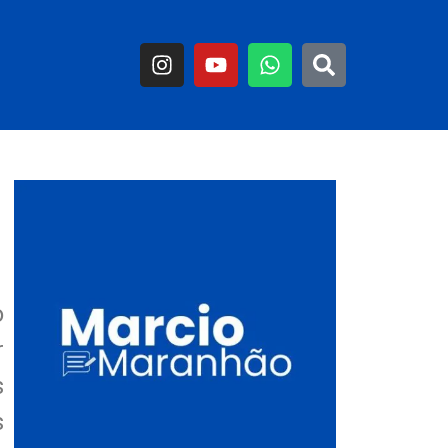
o
r
s
s