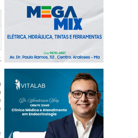
,
u
m
e
e
r