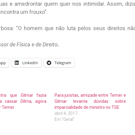
ruas e amedrontar quem quer nos intimidar. Assim, dizi
encontra um frouxo”.
bosa: “O homem que não luta pelos seus direitos nã
or de Física e de Direito
.
App
LinkedIn
Telegram
stra que Gilmar fazia
Para juristas, amizade entre Temer e
a cassar Dilma, agora
Gilmar levanta dúvidas sobre
er Temer
imparcialidade de ministro no TSE
7
abril 4, 2017
Em "Geral"