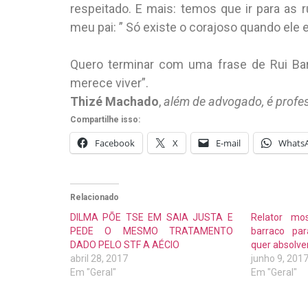
respeitado. E mais: temos que ir para as 
meu pai: ” Só existe o corajoso quando ele 
Quero terminar com uma frase de Rui Bar
merece viver”.
Thizé Machado
,
além de advogado, é profess
Compartilhe isso:
Facebook
X
E-mail
Whats
Relacionado
DILMA PÕE TSE EM SAIA JUSTA E
Relator mo
PEDE O MESMO TRATAMENTO
barraco par
DADO PELO STF A AÉCIO
quer absolv
abril 28, 2017
junho 9, 201
Em "Geral"
Em "Geral"