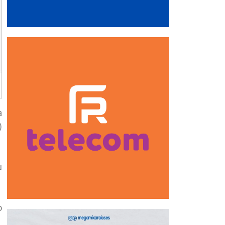
a
)
u
o