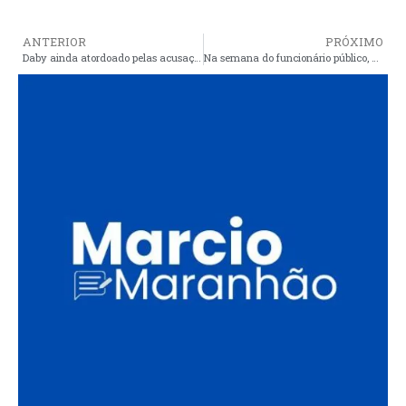
ANTERIOR
PRÓXIMO
Daby ainda atordoado pelas acusações de aliados, ataca Manin, mas não quer largar o osso
Na semana do funcionário público, governo desleal persegue servidores e exonera professor em Santa Quitéria