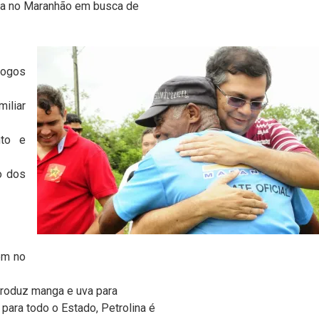
da no Maranhão em busca de
logos
miliar
nto e
o dos
em no
produz manga e uva para
para todo o Estado, Petrolina é