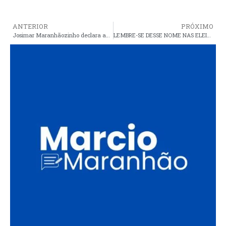
ANTERIOR
PRÓXIMO
Josimar Maranhãozinho declara apoio a Weverton
LEMBRE-SE DESSE NOME NAS ELEIÇÕES: Deputado Federal Aluísio Mendes, que irá testemunhar a favor do prefeito acusado de desvio de dinheiro