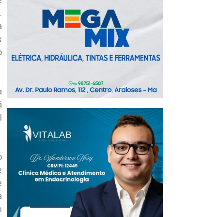
.
a
s
o
a
á
l
o
e
e
a
m