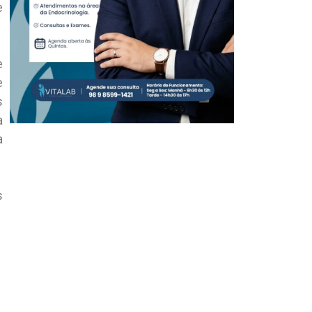
e
e
e
s
a
a
s