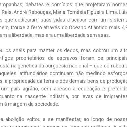
campanhas, debates e comícios que projetaram nome
 Reis, André Rebouças, Maria Tomásia Figueira Lima, Lui
s que dedicaram suas vidas a acabar com um sistem
eio, trouxe à ferro através do Oceano Atlântico mais 4,
ram a liberdade, mas era uma liberdade sem asas.
 deu os anéis para manter os dedos, mas cobrou um alt
tigos proprietários de escravos foram os principai
está na genética da burguesia nacional – que derrubou 
aqueles latifundiários continuam não medindo esforço
, a propriedade da terra e dos demais bens de produçã
um país agrário, sem acesso à educação e preterid
quanto na nascente indústria, por levas de imigrante
ram à margem da sociedade.
 abolição voltou a se manifestar, ao longo de noss
gem rupturas para superar os impasse políticos. A elit