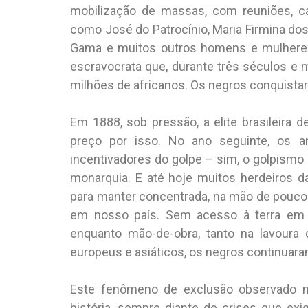
mobilização de massas, com reuniões, 
como José do Patrocínio, Maria Firmina dos
Gama e muitos outros homens e mulhere
escravocrata que, durante três séculos e m
milhões de africanos. Os negros conquista
Em 1888, sob pressão, a elite brasileira
preço por isso. No ano seguinte, os an
incentivadores do golpe – sim, o golpismo 
monarquia. E até hoje muitos herdeiros d
para manter concentrada, na mão de poucos
em nosso país. Sem acesso à terra em 
enquanto mão-de-obra, tanto na lavoura 
europeus e asiáticos, os negros continua
Este fenômeno de exclusão observado na
história, sempre diante de crises que exi