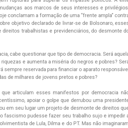
 mudanças aos marcos de seus interesses e privilégios
je conclamam a formação de uma “frente ampla” contr
bre objetivo declarado de livrar-se de Bolsonaro, esse
direitos trabalhistas e previdenciários, do desmonte d
ia, cabe questionar que tipo de democracia. Será aquel
iquezas e aumenta a miséria do negros e pobres? Ser
rá sempre reservada para financiar o aparato responsáve
vidas de milhares de jovens pretos e pobres?
que articulam esses manifestos por democracia nã
centíssimo, apoiar o golpe que derrubou uma president
ou em seu lugar um projeto de desmonte de direitos qu
o fascismo pudesse fazer seu trabalho sujo e impedir 
olvimentista de Lula, Dilma e do PT. Mas não imaginara