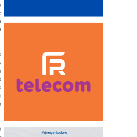
s
z
a
9
o
s
a
s
o
o
s
a
e