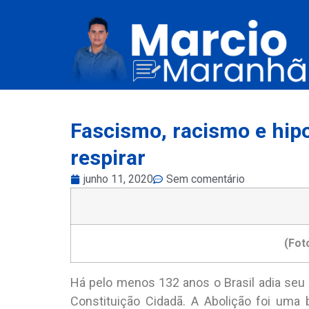
Fascismo, racismo e hip
respirar
junho 11, 2020
Sem comentário
(Fot
Há pelo menos 132 anos o Brasil adia seu 
Constituição Cidadã. A Abolição foi uma b