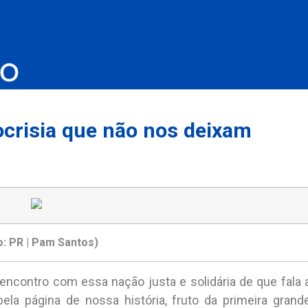
ocrisia que não nos deixam
o: PR | Pam Santos)
encontro com essa nação justa e solidária de que fala 
ela página de nossa história, fruto da primeira grand