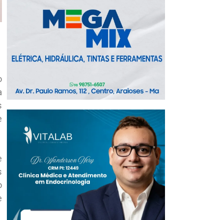
o
a
s
e
e
s
o
e