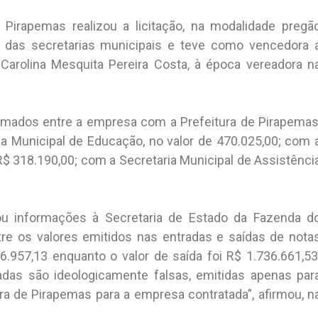
irapemas realizou a licitação, na modalidade pregã
s das secretarias municipais e teve como vencedora 
Carolina Mesquita Pereira Costa, à época vereadora n
firmados entre a empresa com a Prefeitura de Pirapemas
ia Municipal de Educação, no valor de 470.025,00; com 
 R$ 318.190,00; com a Secretaria Municipal de Assistênci
itou informações à Secretaria de Estado da Fazenda d
re os valores emitidos nas entradas e saídas de nota
76.957,13 enquanto o valor de saída foi R$ 1.736.661,53
adas são ideologicamente falsas, emitidas apenas par
tura de Pirapemas para a empresa contratada”, afirmou, n