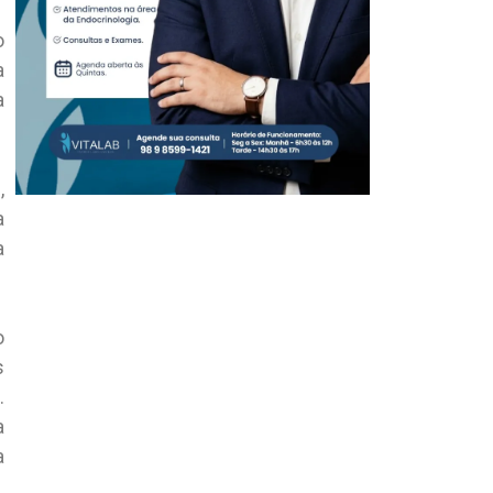
o
a
a
,
a
a
o
s
.
a
a