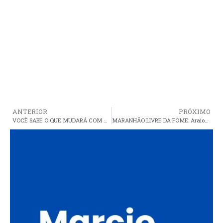
ANTERIOR
PRÓXIMO
VOCÊ SABE O QUE MUDARÁ COM A PEC DO FIM DA REELEIÇÃO: Eleições unificadas e mandatos de 6 anos, entenda o que pode mudar
MARANHÃO LIVRE DA FOME: Araioses começa a realizar o cadastro das famílias pré-selecionadas