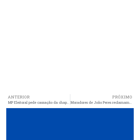
ANTERIOR
PRÓXIMO
MP Eleitoral pede cassação da chapa do Podemos por fraude na cota de gênero em São Luís
Moradores de João Peres reclamam, “prefeito está transformando bairro em um lamaçal no inverno e a poeira no verão causará muitos problemas de saúde”