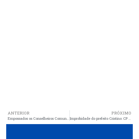
ANTERIOR
PRÓXIMO
Empossados os Conselheiros Comunitários Pela Paz de Araioses
Improbidade do prefeito Cristino: CP pode continuar investigações, mas quantos vereadores ainda estão comprometidos com a causa dos araiosenses?