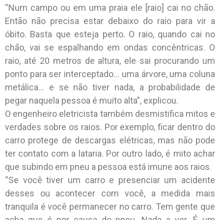
“Num campo ou em uma praia ele [raio] cai no chão.
Então não precisa estar debaixo do raio para vir a
óbito. Basta que esteja perto. O raio, quando cai no
chão, vai se espalhando em ondas concêntricas. O
raio, até 20 metros de altura, ele sai procurando um
ponto para ser interceptado… uma árvore, uma coluna
metálica… e se não tiver nada, a probabilidade de
pegar naquela pessoa é muito alta”, explicou.
O engenheiro eletricista também desmistifica mitos e
verdades sobre os raios. Por exemplo, ficar dentro do
carro protege de descargas elétricas, mas não pode
ter contato com a lataria. Por outro lado, é mito achar
que subindo em pneu a pessoa está imune aos raios.
“Se você tiver um carro e presenciar um acidente
desses ou acontecer com você, a medida mais
tranquila é você permanecer no carro. Tem gente que
acha que é por causa do pneu. Nada a ver. É um